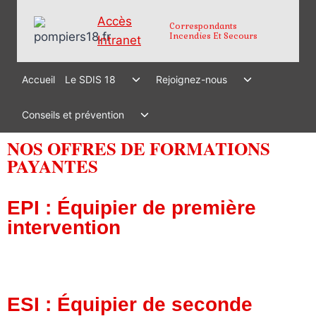
Accès
Correspondants
Incendies Et Secours
Intranet
Accueil
Le SDIS 18
Rejoignez-nous
Conseils et prévention
NOS OFFRES DE FORMATIONS
PAYANTES
EPI : Équipier de première
intervention
ESI : Équipier de seconde